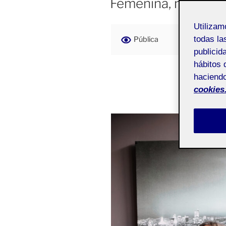
Femenina, masculi
Utiliza
todas la
Pública
publicid
hábitos 
haciendo
cookies
¿YO?