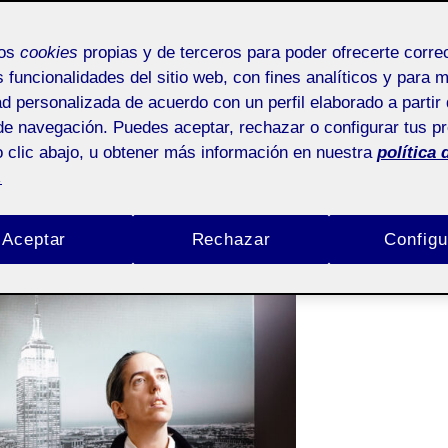
na
Instalaciones a
mos
cookies
propias y de terceros para poder ofrecerte corr
Un nuevo ama
s funcionalidades del sitio web, con fines analíticos y para 
Femenina, mas
ad personalizada de acuerdo con un perfil elaborado a partir 
de navegación. Puedes aceptar, rechazar o configurar tus p
¿Quién soy?
 clic abajo, u obtener más información en nuestra
política 
.
 ¿TÚ? ¿AMB*S?
MIS ACTIVI
Aceptar
Rechazar
Configu
20211 (2)