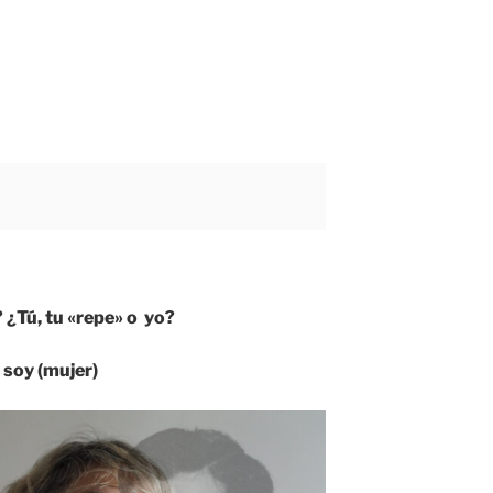
 ¿Tú, tu «repe» o yo?
 soy (mujer)