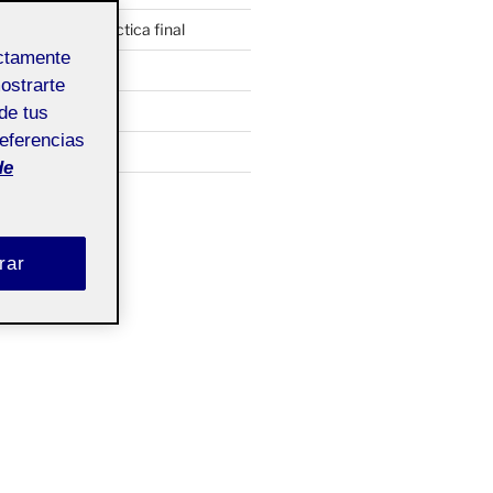
udiovisuales: práctica final
ectamente
necer
mostrarte
culina
de tus
referencias
de
DADES
rar